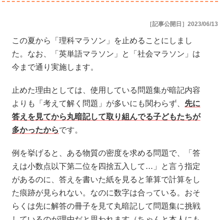
［記事公開日］2023/06/13
この夏から「理科マラソン」を止めることにしまし
た。なお、「英単語マラソン」と「社会マラソン」は
今まで通り実施します。
止めた理由としては、使用している問題集が暗記内容
よりも「考えて解く問題」が多いにも関わらず、
先に
答えを見てから丸暗記して取り組んでる子どもたちが
多かったから
です。
例を挙げると、ある物質の密度を求める問題で、「答
えは小数点以下第二位を四捨五入して…」と言う指定
があるのに、答えを書いた紙を見ると筆算で計算をし
た痕跡が見られない。なのに数字は合っている。おそ
らくは先に解答の冊子を見て丸暗記して問題集に挑戦
しているのが理由だと思われます（ちゃんと本人にも