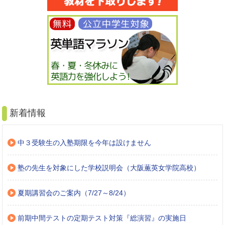
新着情報
中３受験生の入塾期限を今年は設けません
塾の先生を対象にした学校説明会（大阪薫英女学院高校）
夏期講習会のご案内（7/27～8/24）
前期中間テストの定期テスト対策『総演習』の実施日