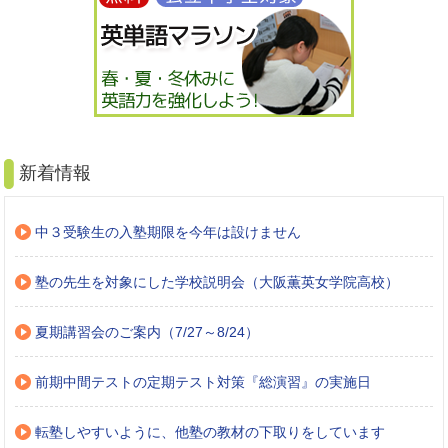
新着情報
中３受験生の入塾期限を今年は設けません
塾の先生を対象にした学校説明会（大阪薫英女学院高校）
夏期講習会のご案内（7/27～8/24）
前期中間テストの定期テスト対策『総演習』の実施日
転塾しやすいように、他塾の教材の下取りをしています