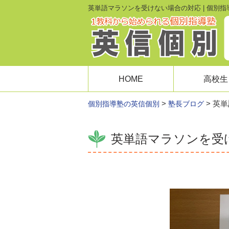
英単語マラソンを受けない場合の対応 | 個別
HOME
高校生
>
>
英単
個別指導塾の英信個別
塾長ブログ
英単語マラソンを受